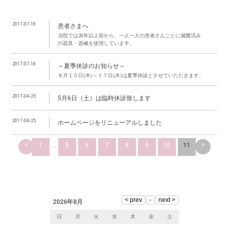
2017-07-18
患者さまへ
当院では20年以上前から、一人一人の患者さんごとに滅菌済み
の器具・器械を使用しています。
2017-07-18
～夏季休診のお知らせ～
８月１０日(木)～１７日(木)は夏季休診とさせていただきます。
2017-04-25
5月6日（土）は臨時休診致します
2017-04-25
ホームページをリニューアルしました
<
>
1
...
5
6
7
8
9
10
11
2026年8月
日
月
火
水
木
金
土