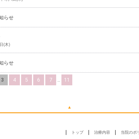
お知らせ
せ
日(木)
お知らせ
3
4
5
6
7
...
11
▲
トップ
治療内容
当院のポ