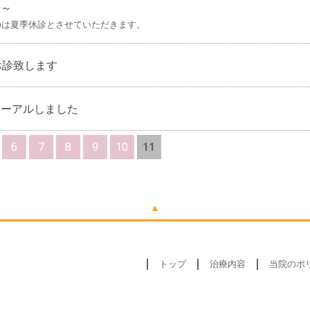
せ～
木)は夏季休診とさせていただきます。
休診致します
ューアルしました
6
7
8
9
10
11
▲
トップ
治療内容
当院のポ