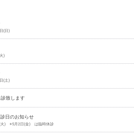
せ
日(日)
火)
せ
日(土)
休診致します
休診日のお知らせ
日(火) ※5月2日(金) は臨時休診